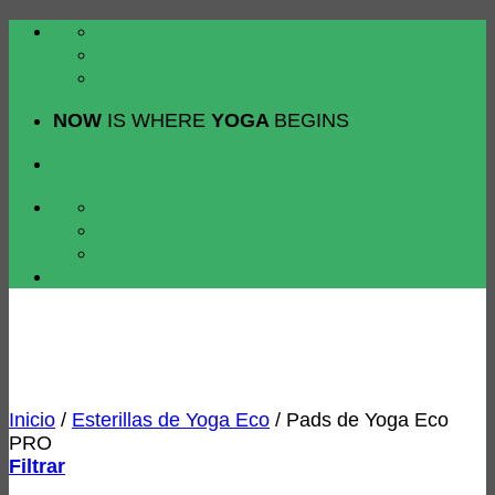
Saltar
al
contenido
NOW
IS WHERE
YOGA
BEGINS
Inicio
/
Esterillas de Yoga Eco
/
Pads de Yoga Eco
PRO
Filtrar