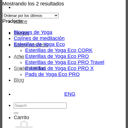
Ordenado
Mostrando los 2 resultados
por
los
Products
Home
últimos
Bloques de Yoga
Tienda
Cojínes de meditación
Esterillas de Yoga Eco
Sobre nosotros
Esterillas de Yoga Eco CORK
Esterillas de Yoga Eco PRO
Atha
Esterillas de Yoga Eco PRO Travel
Sostenibilidad
Esterillas de Yoga Eco PRO X
Pads de Yoga Eco PRO
Blog
ENG
Buscar
por:
Carrito