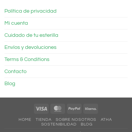
Política de privacidad
Mi cuenta
Cuidado de tu esterilla
Envíos y devoluciones
Terms & Conditions
Contacto
Blog
Visa
MasterCard
PayPal
Klarna
HOME
TIENDA
SOBRE NOSOTROS
ATHA
SOSTENIBILIDAD
BLOG