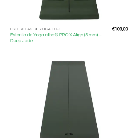
€
109,00
ESTERILLAS DE YOGA ECO
Esterilla de Yoga atha® PRO X Align (5 mm) –
Deep Jade