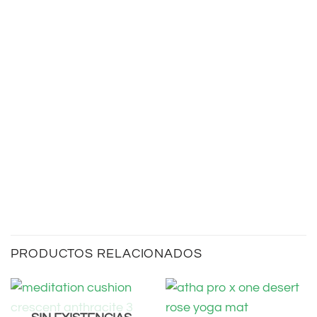
PLANTAS ÁRBOLES
Gracias a nuestra colaboración
con
tree-nation®
, plantas un
árbol en proyectos de
reforestación en todo el mundo
con cada compra.
PRODUCTOS RELACIONADOS