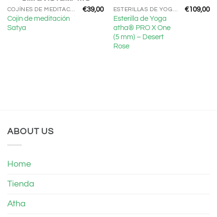
SIN EXISTENCIAS
€
39,00
€
109,00
COJÍNES DE MEDITACIÓN
ESTERILLAS DE YOGA ECO
Cojín de meditación
Esterilla de Yoga
Satya
atha® PRO X One
(5 mm) – Desert
Rose
ABOUT US
Home
Tienda
Atha