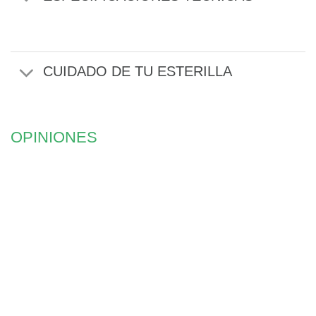
CUIDADO DE TU ESTERILLA
OPINIONES
TÚ PLANTAS
ÁRBOLES
Gracias a nuestra colaboración
con
tree-nation®
, plantas un
árbol en proyectos de
reforestación en todo el mundo