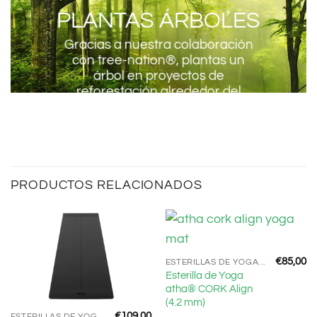
PLANTAS ÁRBOLES
Gracias a nuestra colaboración
con
tree-nation®
, plantas un
árbol en proyectos de
reforestación alrededor del
mundo con cada compra.
PRODUCTOS RELACIONADOS
€
85,00
ESTERILLAS DE YOGA ECO
Esterilla de Yoga
atha® CORK Align
(4.2 mm)
€
109,00
ESTERILLAS DE YOGA ECO